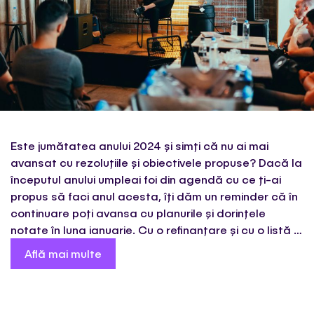
Este jumătatea anului 2024 și simți că nu ai mai
avansat cu rezoluțiile și obiectivele propuse? Dacă la
începutul anului umpleai foi din agendă cu ce ți-ai
propus să faci anul acesta, îți dăm un reminder că în
continuare poți avansa cu planurile și dorințele
notate în luna ianuarie. Cu o refinanțare și cu o listă …
Află mai multe