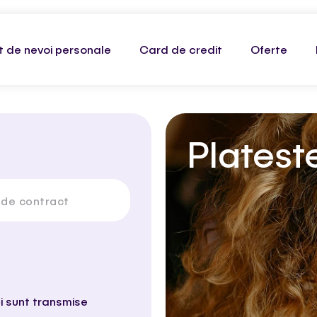
t de nevoi personale
Card de credit
Oferte
Platest
 de contract
i sunt transmise