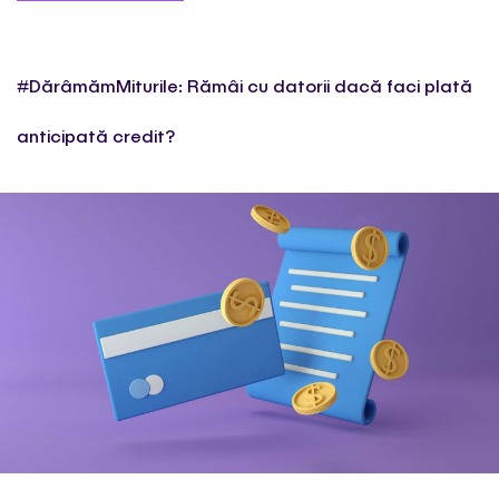
#DărâmămMiturile: Rămâi cu datorii dacă faci plată
anticipată credit?