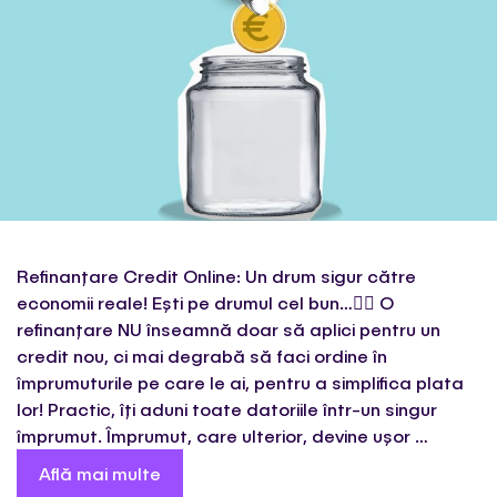
Refinanțare Credit Online: Un drum sigur către
economii reale! Ești pe drumul cel bun…🚶‍♂️ O
refinanțare NU înseamnă doar să aplici pentru un
credit nou, ci mai degrabă să faci ordine în
împrumuturile pe care le ai, pentru a simplifica plata
lor! Practic, îți aduni toate datoriile într-un singur
împrumut. Împrumut, care ulterior, devine ușor …
Află mai multe