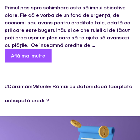
Primul pas spre schimbare este să impui obiective
clare. Fie că e vorba de un fond de urgență, de
economii sau avans pentru creditele tale, odată ce
știi care este bugetul tău și ce cheltuieli ai de făcut
poți crea ușor un plan care să te ajute să avansezi
cu plățile. Ce înseamnă credite de …
Află mai multe
#DărâmămMiturile: Rămâi cu datorii dacă faci plată
anticipată credit?