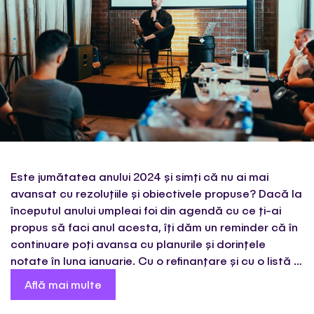
Este jumătatea anului 2024 și simți că nu ai mai
avansat cu rezoluțiile și obiectivele propuse? Dacă la
începutul anului umpleai foi din agendă cu ce ți-ai
propus să faci anul acesta, îți dăm un reminder că în
continuare poți avansa cu planurile și dorințele
notate în luna ianuarie. Cu o refinanțare și cu o listă …
Află mai multe