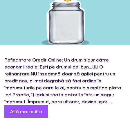
Refinanțare Credit Online: Un drum sigur către
economii reale! Ești pe drumul cel bun…🚶‍♂️ O
refinanțare NU înseamnă doar să aplici pentru un
credit nou, ci mai degrabă să faci ordine în
împrumuturile pe care le ai, pentru a simplifica plata
lor! Practic, îți aduni toate datoriile într-un singur
împrumut. Împrumut, care ulterior, devine ușor …
Află mai multe