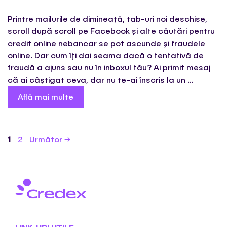
Printre mailurile de dimineață, tab-uri noi deschise,
scroll după scroll pe Facebook și alte căutări pentru
credit online nebancar se pot ascunde și fraudele
online. Dar cum îți dai seama dacă o tentativă de
fraudă a ajuns sau nu în inboxul tău? Ai primit mesaj
că ai câștigat ceva, dar nu te-ai înscris la un …
Află mai multe
1
2
Următor
→