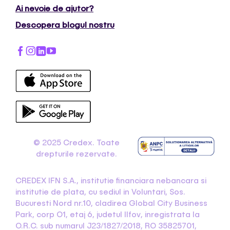
Ai nevoie de ajutor?
Descopera blogul nostru
© 2025 Credex. Toate
drepturile rezervate.
CREDEX IFN S.A., institutie financiara nebancara si
institutie de plata, cu sediul in Voluntari, Sos.
Bucuresti Nord nr.10, cladirea Global City Business
Park, corp O1, etaj 6, judetul Ilfov, inregistrata la
O.R.C. sub numarul J23/1827/2018, RO 35825701,