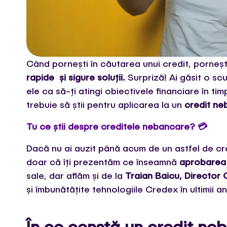
Când pornești în căutarea unui credit, porneșt
rapide și sigure soluții.
Surpriză! Ai găsit o sc
ele ca să-ți atingi obiectivele financiare în tim
trebuie să știi pentru aplicarea la un
credit ne
Tu ce știi despre creditele nebancare? 💳
Dacă nu ai auzit până acum de un astfel de cre
doar că îți prezentăm ce înseamnă
aprobarea 
sale, dar aflăm și de la
Traian Baicu, Director
și îmbunătățite tehnologiile Credex în ultimii an
În ce constă un credit n