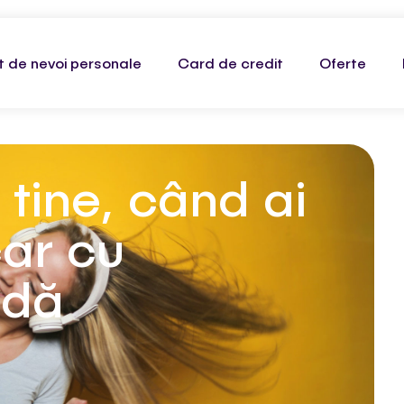
t de nevoi personale
Card de credit
Oferte
 tine, când ai
ar cu
idă