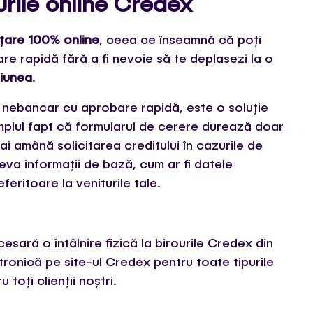
ourile online Credex
nțare 100% online
, ceea ce înseamnă că poți
re rapidă fără a fi nevoie să te deplasezi la o
iunea
.
t nebancar cu aprobare rapidă, este o soluție
simplul fapt că formularul de cerere durează doar
i amână solicitarea creditului în cazurile de
a informații de bază, cum ar fi datele
feritoare la veniturile tale.
sară o întâlnire fizică la birourile Credex din
ronică pe site-ul Credex pentru toate tipurile
toți clienții noștri.