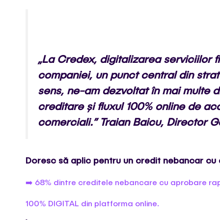
„La Credex, digitalizarea serviciilor 
companiei, un punct central din stra
sens, ne-am dezvoltat în mai multe d
creditare și fluxul 100% online de ac
comerciali.
”
Traian Baicu, Director 
Doresc să aplic pentru un credit nebancar cu
➡️ 68% dintre creditele nebancare cu aprobare rap
100% DIGITAL din platforma online.