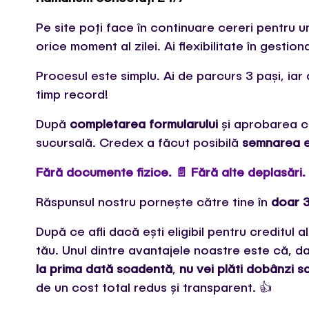
Pe site poți face în continuare cereri pentru 
orice moment al zilei. Ai flexibilitate în gestion
Procesul este simplu. Ai de parcurs 3 pași, iar 
timp record!
După
completarea formularului
și aprobarea cr
sucursală. Credex a făcut posibilă
semnarea e
Fără documente fizice. 📄 Fără alte deplasări. 🚶
Răspunsul nostru pornește către tine în
doar 3
După ce afli dacă ești eligibil pentru creditul ale
tău. Unul dintre avantajele noastre este că, 
la prima dată scadentă
,
nu vei plăti dobânzi 
de un cost total redus și transparent. 👍