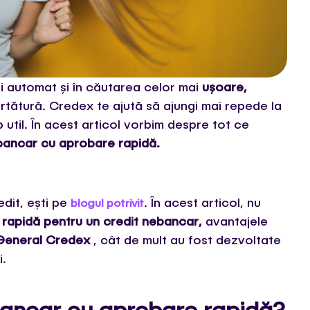
i automat și în căutarea celor mai
ușoare,
urtătură. Credex te ajută să ajungi mai repede la
p util. În acest articol vorbim despre tot ce
bancar cu aprobare rapidă.
dit, ești pe
. În acest articol, nu
blogul potrivit
rapidă pentru un credit nebancar,
avantajele
 General Credex
, cât de mult au fost dezvoltate
i.
ebancar cu aprobare rapidă?