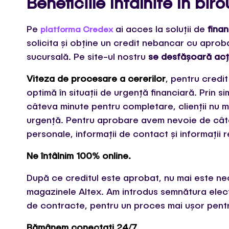
Beneficiile întâlnite în bir
Pe
ai acces la soluții de
fina
platforma Credex
solicita și obține un credit nebancar cu aproba
sucursală. Pe site-ul nostru
se desfășoară acț
Viteza de procesare a cererilor
, pentru credi
optimă în situații de urgență financiară. Prin 
câteva minute pentru completare, clienții nu ma
urgență. Pentru aprobare avem nevoie de câtev
personale, informații de contact și informații re
Ne întâlnim 100% online.
După ce creditul este aprobat, nu mai este nece
magazinele Altex. Am introdus semnătura elect
de contracte, pentru un proces mai ușor pentru 
Rămânem conectați 24/7