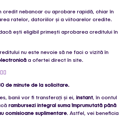
un credit nebancar cu aprobare rapidă, chiar în
area ratelor, datoriilor și a viitoarelor credite.
dacă ești eligibil primești aprobarea creditului în
editului nu este nevoie să ne faci o vizită în
lectronică
a ofertei direct în site.
‍♂️
0 de minute de la solicitare.
s, banii vor fi transferați și ei,
instant
, în contul
dacă
rambursezi integral suma împrumutată până
sau comisioane suplimentare
. Astfel, vei beneficia