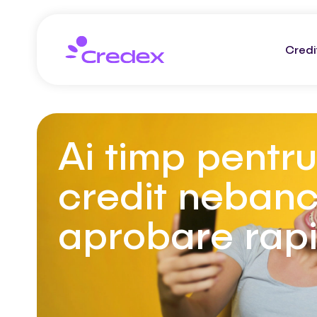
Credi
Ai timp pentru
credit nebanc
aprobare rap