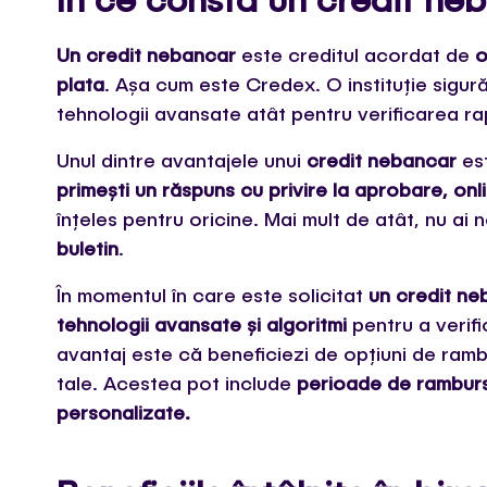
Un credit nebancar
este creditul acordat de
o
plata
. Așa cum este Credex. O instituție sigură
tehnologii avansate atât pentru verificarea rapi
Unul dintre avantajele unui
credit nebancar
es
primești un răspuns cu privire la aprobare, onl
înțeles pentru oricine. Mai mult de atât, nu ai
buletin
.
În momentul în care este solicitat
un credit ne
tehnologii avansate și algoritmi
pentru a verific
avantaj este că beneficiezi de opțiuni de ram
tale. Acestea pot include
perioade de rambursa
personalizate.