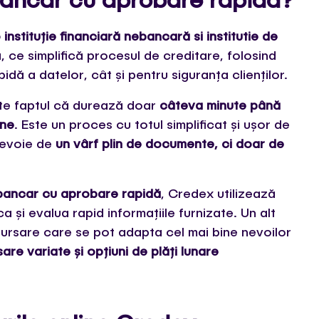
 instituție financiară nebancară si institutie de
, ce simplifică procesul de creditare, folosind
dă a datelor, cât și pentru siguranța clienților.
te faptul că durează doar
câteva minute până
ine
. Este un proces cu totul simplificat și ușor de
 nevoie de
un vârf plin de documente, ci doar de
bancar cu aprobare rapidă
, Credex utilizează
a și evalua rapid informațiile furnizate. Un alt
bursare care se pot adapta cel mai bine nevoilor
re variate și opțiuni de plăți lunare