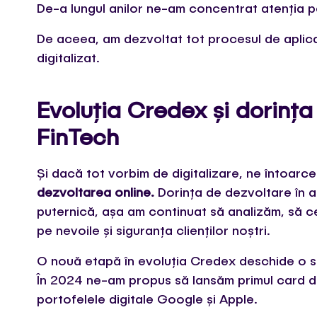
De-a lungul anilor ne-am concentrat atenția 
De aceea, am dezvoltat tot procesul de aplicar
digitalizat.
Evoluția Credex și dorința
FinTech
Și dacă tot vorbim de digitalizare, ne întoarc
dezvoltarea online.
Dorința de dezvoltare în 
puternică, așa am continuat să analizăm, să ce
pe nevoile și siguranța clienților noștri.
O nouă etapă în evoluția Credex deschide o ser
În 2024 ne-am propus să lansăm primul card de
portofelele digitale Google și Apple.