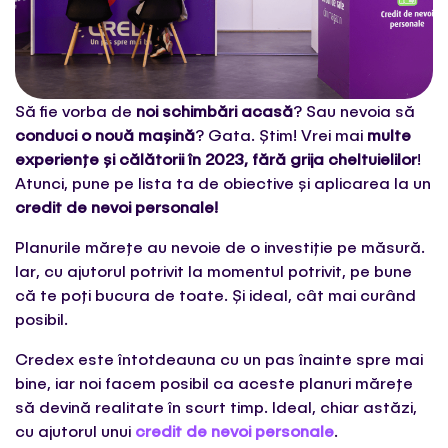
Să fie vorba de
noi schimbări acasă
? Sau nevoia să
conduci o nouă mașină
? Gata. Știm! Vrei mai
multe
experiențe și călătorii în 2023, fără grija cheltuielilor
!
Atunci, pune pe lista ta de obiective și aplicarea la un
credit de nevoi personale!
Planurile mărețe au nevoie de o investiție pe măsură.
Iar, cu ajutorul potrivit la momentul potrivit, pe bune
că te poți bucura de toate. Și ideal, cât mai curând
posibil.
Credex este întotdeauna cu un pas înainte spre mai
bine, iar noi facem posibil ca aceste planuri mărețe
să devină realitate în scurt timp. Ideal, chiar astăzi,
cu ajutorul unui
credit de nevoi personale
.