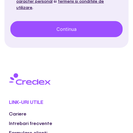
caracter personal
si
termenii si conditiile de
utilizare
.
LINK-URI UTILE
Cariere
Intrebari frecvente
Formulare clienti