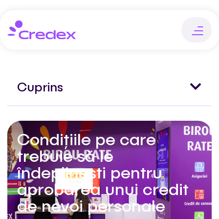
Cuprins
Condițiile pe care
trebuie să le
îndeplinești pentru
aprobarea unui credit
de nevoi personale